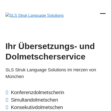
Skip
to
content
Ope
Clos
mobi
mobi
men
men
Ihr Übersetzungs- und
Dolmetscherservice
SLS Struk Language Solutions im Herzen von
München
Konferenzdolmetscherin
Simultandolmetschen
Konsekutivdolmetschen